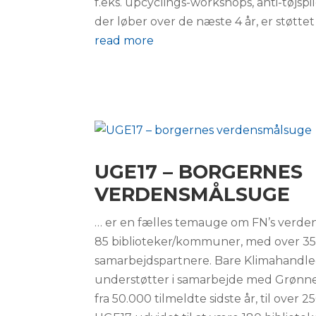
f.eks. upcyclings-workshops, anti-tøjsp
der løber over de næste 4 år, er stø
read more
UGE17 – BORGERNES
VERDENSMÅLSUGE
… er en fælles temauge om FN’s verden
85 biblioteker/kommuner, med over 35
samarbejdspartnere. Bare Klimahandle
understøtter i samarbejde med Grønne
fra 50.000 tilmeldte sidste år, til over 2