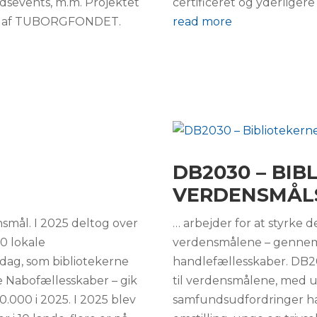
ildsevents, m.m. Projektet
certificeret og yderligere 
ttet af TUBORGFONDET.
read more
DB2030 – BIB
VERDENSMÅL
smål. I 2025 deltog over
… arbejder for at styrke d
0 lokale
verdensmålene – gennem 
dag, som bibliotekerne
handlefællesskaber. DB20
 Nabofællesskaber – gik
til verdensmålene, med u
50.000 i 2025. I 2025 blev
samfundsudfordringer h