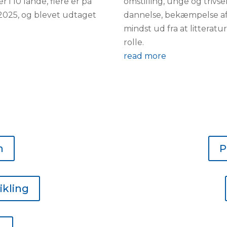
 i 10 lande, flere er på
omstilling, unge og trivs
 2025, og blevet udtaget
dannelse, bekæmpelse af 
mindst ud fra at litteratu
rolle.
read more
n
P
kling