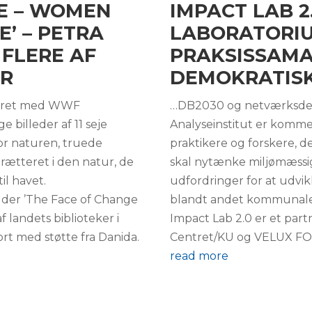
GE – WOMEN
IMPACT LAB 2
E’ – PETRA
LABORATORIU
 FLERE AF
PRAKSISSAM
ER
DEMOKRATIS
på året med WWF
…DB2030 og netværksdel
 billeder af 11 seje
Analyseinstitut er kommet
for naturen, truede
praktikere og forskere, d
rætteret i den natur, de
skal nytænke miljømæssig
il havet.
udfordringer for at udvik
dder ’The Face of Change
blandt andet kommunale 
 landets biblioteker i
Impact Lab 2.0 er et pa
ort med støtte fra Danida.
Centret/KU og VELUX F
read more