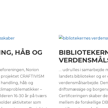
ING, HÅB OG
BIBLIOTEKER
VERDENSMÅLS
foreningen, Norion
… udrulles i samarbejde m
nu projektet CRAFTIVISM
landets biblioteker og er
 handling, håb og
verdensmålsarbejde. Den
 klimaproblematikker –
driftsmæssige og borgerv
alderen 16-30 år på tværs
Certificeringen skaber 
older aktiviteter som
mellem de forskellige DB2