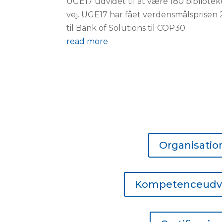
UGE17 udvidet til at være 180 biblioteker
vej. UGE17 har fået verdensmålsprisen
til Bank of Solutions til COP30.
read more
Organisatio
Kompetenceudvi