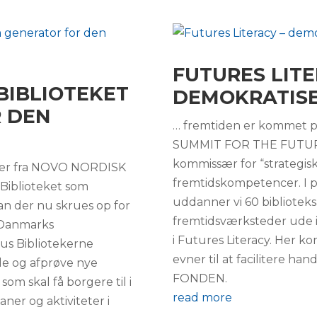
FUTURES LITE
 BIBLIOTEKET
DEMOKRATISE
 DEN
… fremtiden er kommet p
SUMMIT FOR THE FUTURE
kommissær for “strategisk
roner fra NOVO NORDISK
fremtidskompetencer. I
 Biblioteket som
uddanner vi 60 biblioteks
an der nu skrues op for
fremtidsværksteder ude
l Danmarks
i Futures Literacy. Her k
hus Bibliotekerne
evner til at facilitere han
le og afprøve nye
FONDEN.
om skal få borgere til i
read more
ner og aktiviteter i