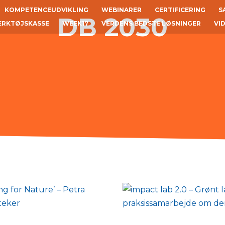
KOMPETENCEUDVIKLING
WEBINARER
CERTIFICERING
S
DB 2030
ÆRKTØJSKASSE
WEEK17
VERDENS BEDSTE LØSNINGER
VI