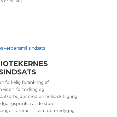
3 er på vej.
LIOTEKERNES
SINDSATS
en folkelig forankring af
viden, formidling og
30 arbejder med en holistisk tilgang
dgangspunkt i at de store
ænger sammen – klima, bæredygtig