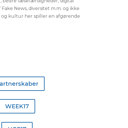
el, bedre læsefærdigheder, digital
Fake News, diversitet m.m. og ikke
r og kultur her spiller en afgørende
artnerskaber
WEEK17