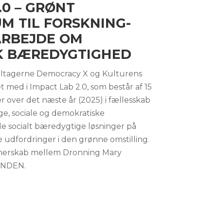
.0 – GRØNT
M TIL FORSKNING-
ARBEJDE OM
K BÆREDYGTIGHED
tagerne Democracy X og Kulturens
 med i Impact Lab 2.0, som består af 15
er over det næste år (2025) i fællesskab
e, sociale og demokratiske
le socialt bæredygtige løsninger på
udfordringer i den grønne omstilling.
rtnerskab mellem Dronning Mary
ONDEN.