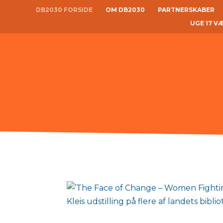
DB2030 FORSIDE
OM DB2030
PARTNERSKABER
UGE 17 V